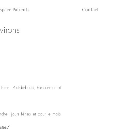
space Patients
Contact
virons
res, Port-de-bouc, Fos-sur-mer et
che, jours fériés et pour le mois
istes/