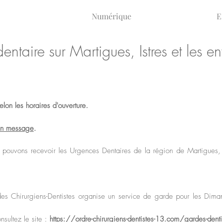
Numérique
E
ntaire sur Martigues, Istres et les en
lon les horaires d'ouverture.
un message
.
pouvons recevoir les Urgences Dentaires de la région de Martigues, Ist
es Chirurgiens-Dentistes organise un service de garde pour les Diman
nsultez le site :
https://ordre-chirurgiens-dentistes-13.com/gardes-dent